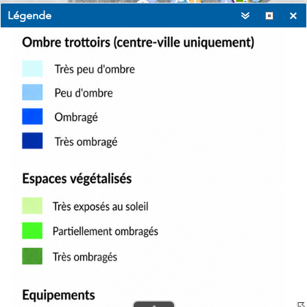
Légende
3km
1,041,387.691 6,299,175.556 Meters
Métropole Nice Côte d'Azur